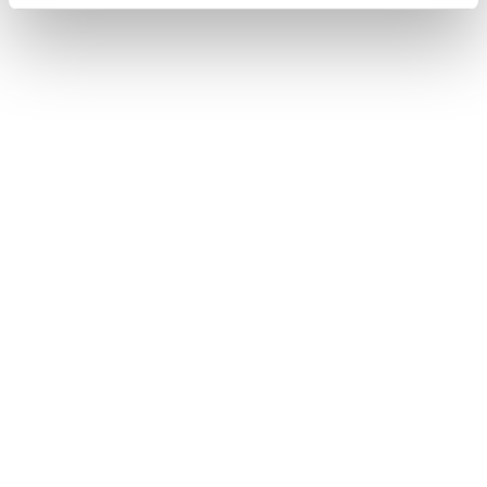
Biostar S.r.l
- Via Cascina Secchi, 341 - 24040 - Isso - (BG)
Telefono: +39 0363 914841 | E-mail:
info@biostarmangimi.it
Partita IVA e Codice fiscale: 03973160165
Iscrizione registro delle imprese di BG numero: 03973160165
Cookie
&
Privacy