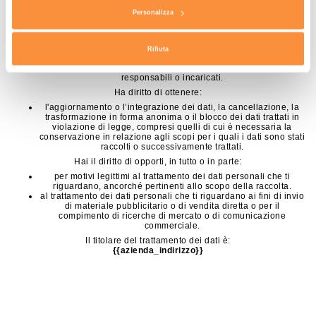
della logica applicata in caso di trattamento effettuato con
Personalizza
l’ausilio di strumenti elettronici.
degli estremi identificativi del titolare e dei responsabili del
trattamento.
dei soggetti o delle categorie di soggetti ai quali i dati possono
Rifiuta
essere comunicati o che possono venirne a conoscenza in
qualità di rappresentante designato nel territorio dello Stato, di
responsabili o incaricati.
Ha diritto di ottenere:
l'aggiornamento o l’integrazione dei dati, la cancellazione, la
trasformazione in forma anonima o il blocco dei dati trattati in
violazione di legge, compresi quelli di cui è necessaria la
conservazione in relazione agli scopi per i quali i dati sono stati
raccolti o successivamente trattati.
Hai il diritto di opporti, in tutto o in parte:
per motivi legittimi al trattamento dei dati personali che ti
riguardano, ancorché pertinenti allo scopo della raccolta.
al trattamento dei dati personali che ti riguardano ai fini di invio
di materiale pubblicitario o di vendita diretta o per il
compimento di ricerche di mercato o di comunicazione
commerciale.
Il titolare del trattamento dei dati è:
{{azienda_indirizzo}}