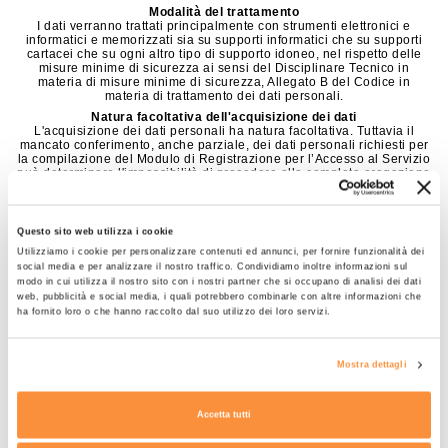
Modalità del trattamento
I dati verranno trattati principalmente con strumenti elettronici e
informatici e memorizzati sia su supporti informatici che su supporti
cartacei che su ogni altro tipo di supporto idoneo, nel rispetto delle
misure minime di sicurezza ai sensi del Disciplinare Tecnico in
materia di misure minime di sicurezza, Allegato B del Codice in
materia di trattamento dei dati personali.
Natura facoltativa dell'acquisizione dei dati
L'acquisizione dei dati personali ha natura facoltativa. Tuttavia il
mancato conferimento, anche parziale, dei dati personali richiesti per
la compilazione del Modulo di Registrazione per l’Accesso al Servizio
può determinare l'impossibilità di procedere alla completa erogazione
del Servizio stesso.
Soggetti a cui potranno essere comunicati
I dati personali potranno essere comunicati al personale dell'Azienda,
Questo sito web utilizza i cookie
che svolga le funzioni di responsabile e incaricato del trattamento; il
personale è stato debitamente istruito in materia di sicurezza e
Utilizziamo i cookie per personalizzare contenuti ed annunci, per fornire funzionalità dei
protezione dei dati personali; Resta in ogni caso fermo il divieto di
social media e per analizzare il nostro traffico. Condividiamo inoltre informazioni sul
comunicare o diffondere i dati personali a soggetti non necessari per
modo in cui utilizza il nostro sito con i nostri partner che si occupano di analisi dei dati
l'espletamento dei servizi.
web, pubblicità e social media, i quali potrebbero combinarle con altre informazioni che
Diritti dell'interessato
ha fornito loro o che hanno raccolto dal suo utilizzo dei loro servizi.
In relazione al trattamento di dati personali, ai sensi dell’art. 13 del
D.Lg. n.196 del 30.6.2003, l’ interessato ha il diritto di ottenere la
conferma dell’esistenza o meno di dati personali che lo riguardano,
Mostra dettagli
anche se non ancora registrati, e la loro comunicazione in forma
intelligibile.
Ha diritto di ottenere l'indicazione:
Accetta tutti
dell'origine dei dati personali.
delle finalità e modalità del trattamento.